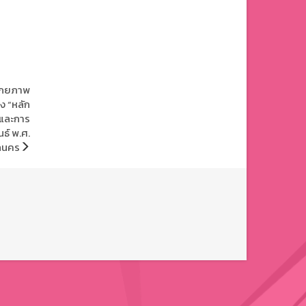
ศักยภาพ
ง “หลัก
และการ
ธ์ พ.ศ.
ลนคร