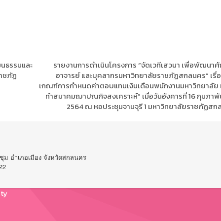
ัฒนธรรมและ
รายงานการดำเนินโครงการ “จัดเวทีเสวนา เพื่อพัฒนา
ราชภัฏ
อาจารย์ และบุคลากรมหาวิทยาลัยราชภัฏสกลนคร” เรื่อ
เกณฑ์การกำหนดค่าตอบแทนเงินเดือนพนักงานมหาวิทยาลัย 
ทำสมาคมฌาปณกิจสงเคราะห์” เมื่อวันอังคารที่ 16 กุมภาพัน
2564 ณ หอประชุมจามจุรี 1 มหาวิทยาลัยราชภัฏสก
ชุม อำเภอเมือง จังหวัดสกลนคร
22
ty