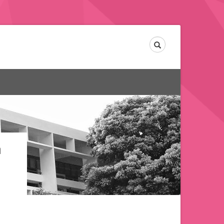
Search
ต