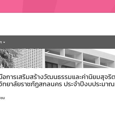
าศ
มือการเสริมสร้างวัฒนธรรมและค่านิยมสุจริ
าวิทยาลัยราชภัฏสกลนคร ประจำปีงบประมาณ
าชม