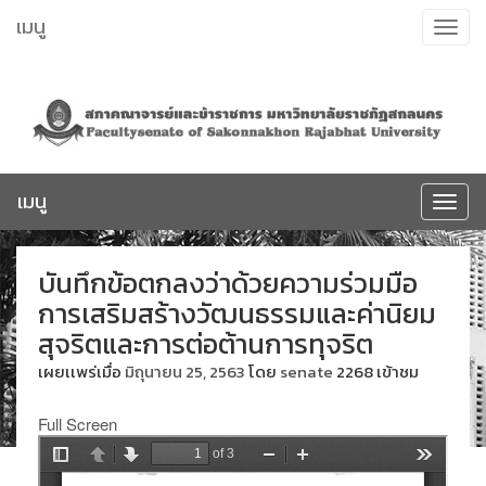
ข้าม
เมนู
Toggle
ไป
navigat
ยัง
เนื้อหา
เมนู
Toggle
navigat
บันทึกข้อตกลงว่าด้วยความร่วมมือ
การเสริมสร้างวัฒนธรรมและค่านิยม
สุจริตและการต่อต้านการทุจริต
เผยเเพร่เมื่อ
มิถุนายน 25, 2563
โดย
senate
2268 เข้าชม
Full Screen